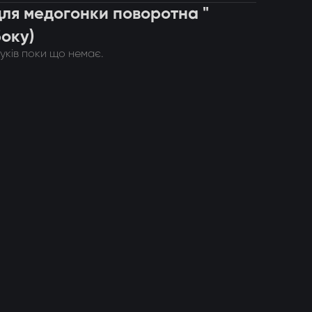
для медогонки поворотна "
боку)
гуків поки що немає.