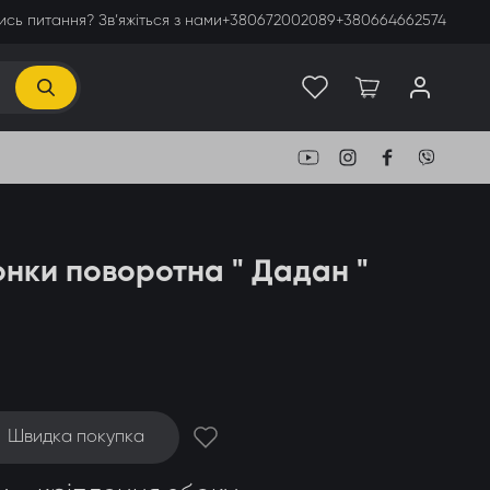
сь питання? Зв’яжіться з нами
+380672002089
+380664662574
онки поворотна " Дадан "
Швидка покупка