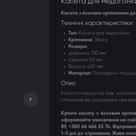
Касета для медогонки
догонки 8-ми рамкові
Касета з боковим кріпленням д
догонки радіальні
Технічні характеристики:
Тип:
Касета для медогонки
Кріплення
:
Збоку
Розміри
:
Довжина: 310 мм
Ширина: 50 мм
Висота: 420 мм
Матеріал
:
Полімерно-порош
Опис
Касета поворотна має запатент
стільників від ушкоджень при ві
Купити
касету з боковим кріпл
оформлюйте замовлення на сайт
89, +380 66 466 25 74. Відпра
1-3 дні до отримання. Жива конс