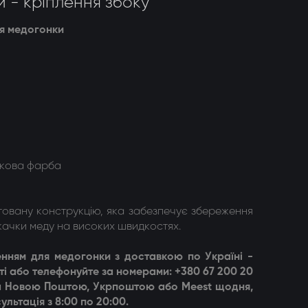
 - кріплення збоку
ля медогонки
кова фарба
овану конструкцію, яка забезпечує збереження
дкачки меду на високих швидкостях.
енням для медогонки
з доставкою по Україні -
і або телефонуйте за номерами: +380 67 200 20
вка Новою Поштою, Укрпоштою або Meest щодня,
ультація з 8:00 по 20:00.